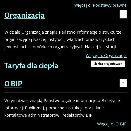
Więcej o: Podstawy prawne
Organizacja
Prawo państwowe
Liczba artykułów:3
W dziale Organizacja znajdą Państwo informacje o strukturze
Instytucje publiczne muszą działać na podstawie prawa i w
organizacyjnej Naszej Instytucji, władzach oraz wszystkich
granicach określonych przez prawo. W tym dziale
jednostkach i komórkach organizacyjnych Naszej Instytucji.
zgromadziliśmy informacje o ustawach, rozporządzeniach i
innych przepisach prawa państwowego, jakim podlega
Więcej o: Organizacja
działalność Naszej Instytucji.
Taryfa dla ciepła
Majątek
Liczba artykułów:26
Liczba artykułów:1
Więcej o: Prawo państwowe
Prawo lokalne
Liczba artykułów:1
O BIP
W tym dziale udostępniamy informacje o wysokość
W tym dziale zgromadziliśmy informacje o uchwałach,
kapitału zakładowego i wartości udziałów objętych za
W tym dziale znajdą Państwo ogólne informacje o Biuletynie
zasadach, regulaminach i innych przepisach, jakim podlega
aport.
Informacji Publicznej, pomocne instrukcje oraz dane
działalność Naszej Instytucji, ustanawianych przez władze
kontaktowe administratorów i redaktorów BIP.
lokalne.
Więcej o: Majątek
Więcej o: O BIP
Więcej o: Prawo lokalne