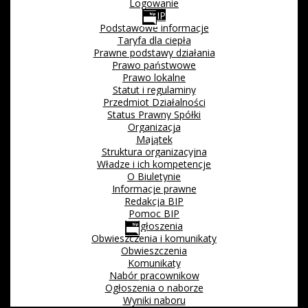
Logowanie
BIP
Podstawowe informacje
Taryfa dla ciepła
Prawne podstawy działania
Prawo państwowe
Prawo lokalne
Statut i regulaminy
Przedmiot Działalności
Status Prawny Spółki
Organizacja
Majątek
Struktura organizacyjna
Władze i ich kompetencje
O Biuletynie
Informacje prawne
Redakcja BIP
Pomoc BIP
Ogłoszenia
Obwieszczenia i komunikaty
Obwieszczenia
Komunikaty
Nabór pracownikow
Ogłoszenia o naborze
Wyniki naboru