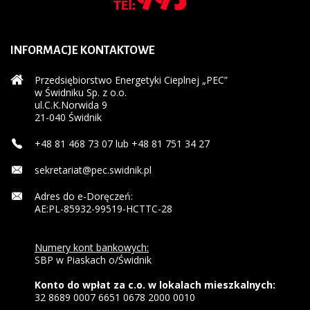
INFORMACJE
KONTAKTOWE
Przedsiębiorstwo Energetyki Cieplnej „PEC”
w Świdniku Sp. z o.o.
ul.C.K.Norwida 9
21-040 Świdnik
+48 81 468 73 07 lub +48 81 751 34 27
sekretariat@pec.swidnik.pl
Adres do e-Doręczeń:
AE:PL-85932-99519-HCTTC-28
Numery kont bankowych:
SBP w Piaskach o/Świdnik
Konto do wpłat za c.o. w lokalach mieszkalnych:
32 8689 0007 6651 0678 2000 0010