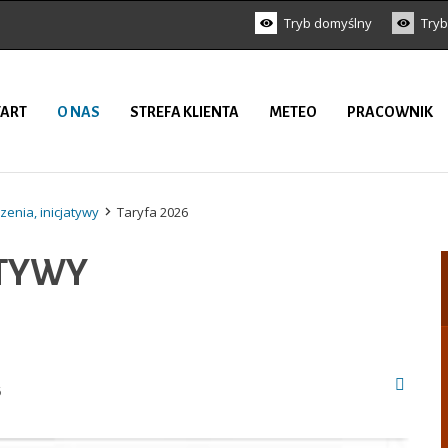
Tryb domyślny
Tryb
TART
O NAS
STREFA KLIENTA
METEO
PRACOWNIK
enia, inicjatywy
Taryfa 2026
ATYWY
6