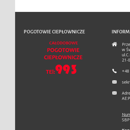
POGOTOWIE
CIEPŁOWNICZE
INFORM
Prze
w Św
ul.C
21-0
+48 
sekr
Adre
AE:
Num
SBP 