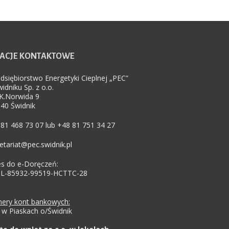
ACJE
KONTAKTOWE
dsiębiorstwo Energetyki Cieplnej „PEC”
idniku Sp. z o.o.
.K.Norwida 9
40 Świdnik
81 468 73 07 lub +48 81 751 34 27
etariat@pec.swidnik.pl
s do e-Doręczeń:
PL-85932-99519-HCTTC-28
ery kont bankowych:
w Piaskach o/Świdnik