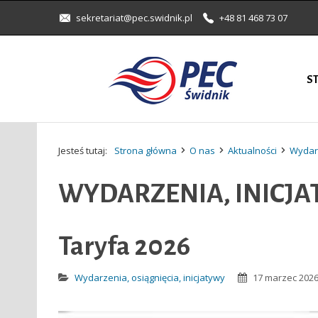
sekretariat@pec.swidnik.pl
+48 81 468 73 07
S
Jesteś tutaj:
Strona główna
O nas
Aktualności
Wydarz
WYDARZENIA, INICJ
Taryfa 2026
Wydarzenia, osiągnięcia, inicjatywy
17 marzec 202