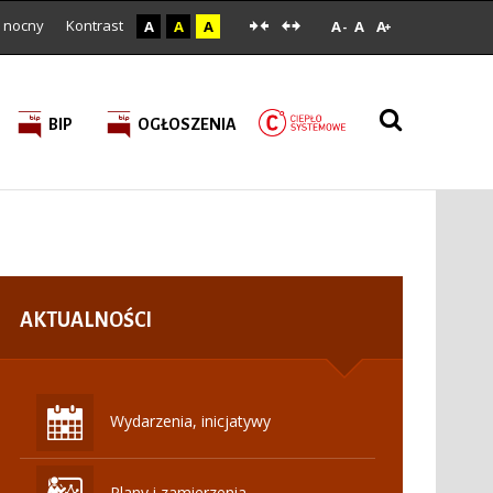
 nocny
Kontrast
A
A
A
A
A
A
-
+
BIP
OGŁOSZENIA
AKTUALNOŚCI
Wydarzenia, inicjatywy
Plany i zamierzenia