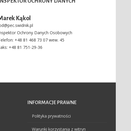
INSPEKTOR
OCHRONY DANYCH
Marek Kąkol
od@pec.swidnik.pl
Inspektor Ochrony Danych Osobowych
elefon
: +48 81 468 73 07 wew. 45
Faks
: +48 81 751-29-36
INFORMACJE
PRAWNE
Polityka prywatności
Warunki korzystania z witryn