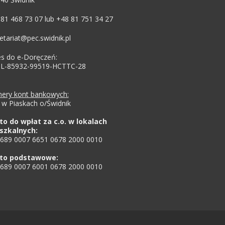
81 468 73 07 lub +48 81 751 34 27
etariat@pec.swidnik.pl
s do e-Doręczeń:
PL-85932-99519-HCTTC-28
ery kont bankowych:
w Piaskach o/Świdnik
to do wpłat za c.o. w lokalach
szkalnych:
8689 0007 6651 0678 2000 0010
to podstawowe:
8689 0007 6001 0678 2000 0010