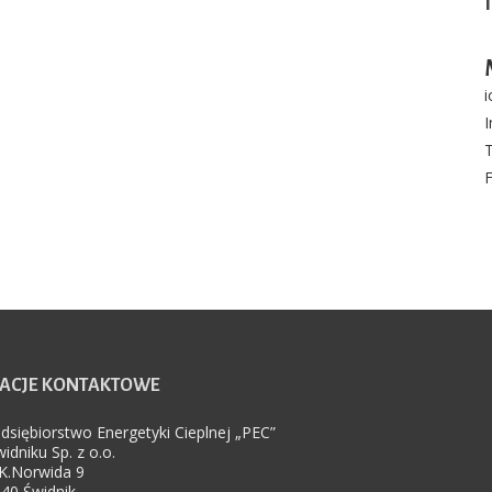
i
T
ACJE
KONTAKTOWE
dsiębiorstwo Energetyki Cieplnej „PEC”
idniku Sp. z o.o.
.K.Norwida 9
40 Świdnik