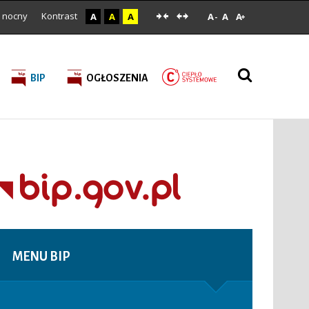
 nocny
Kontrast
A
A
A
A
A
A
-
+
BIP
OGŁOSZENIA
MENU
BIP