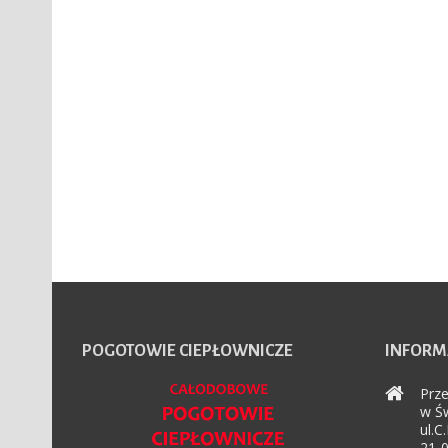
POGOTOWIE
CIEPŁOWNICZE
INFORM
Prze
w Św
ul.C
21-0