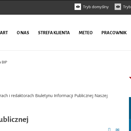
Tryb domyślny
Tryb
TART
O NAS
STREFA KLIENTA
METEO
PRACOWNIK
 BIP
ach i redaktorach Biuletynu Informacji Publicznej Naszej
ublicznej