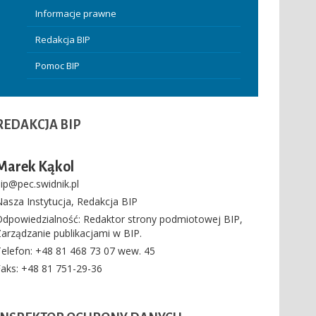
Informacje prawne
Redakcja BIP
Pomoc BIP
REDAKCJA
BIP
Marek Kąkol
ip@pec.swidnik.pl
asza Instytucja
,
Redakcja BIP
Odpowiedzialność:
Redaktor strony podmiotowej BIP
,
arządzanie publikacjami w BIP.
elefon
: +48 81 468 73 07 wew. 45
Faks
: +48 81 751-29-36