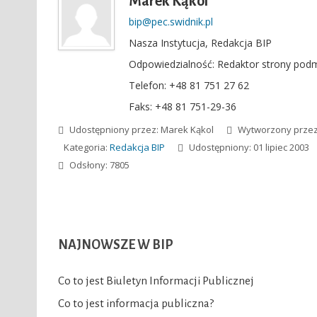
Marek Kąkol
bip@pec.swidnik.pl
Nasza Instytucja
,
Redakcja BIP
Odpowiedzialność:
Redaktor strony pod
Telefon
: +48 81 751 27 62
Faks
: +48 81 751-29-36
Udostępniony przez:
Marek Kąkol
Wytworzony prze
Kategoria:
Redakcja BIP
Udostępniony: 01 lipiec 2003
Odsłony: 7805
NAJNOWSZE
W BIP
Co to jest Biuletyn Informacji Publicznej
Co to jest informacja publiczna?