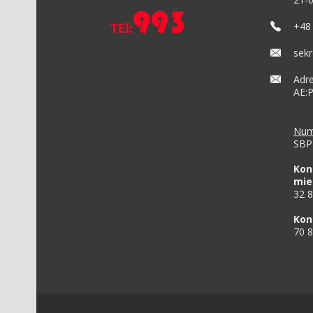
+48 
sekr
Adre
AE:
Num
SBP 
Kon
mie
32 
Kon
70 