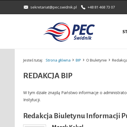
sekretariat@pec.swidnik.pl
+48 81 468 73 07
S
Jesteś tutaj:
Strona główna
BIP
O Biuletynie
Redakcja
REDAKCJA BIP
W tym dziale znajdą Państwo informacje o administrator
Instytucji.
Redakcja Biuletynu Informacji P