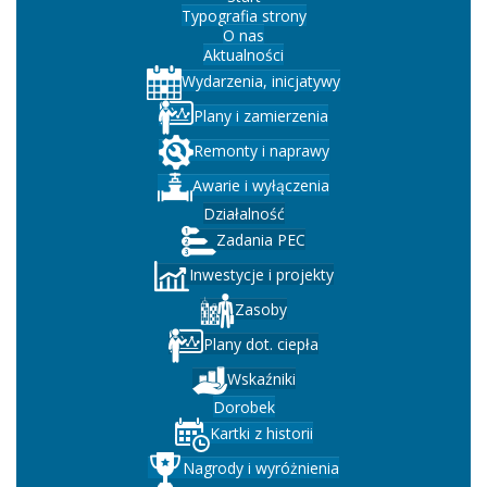
Typografia strony
O nas
Aktualności
Wydarzenia, inicjatywy
Plany i zamierzenia
Remonty i naprawy
Awarie i wyłączenia
Działalność
Zadania PEC
Inwestycje i projekty
Zasoby
Plany dot. ciepła
Wskaźniki
Dorobek
Kartki z historii
Nagrody i wyróżnienia