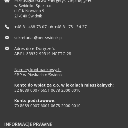
Przedsiębiorstwo Energetyki Cieplnej „PEC”
w Świdniku Sp. z o.o.
ul.C.K.Norwida 9
21-040 Świdnik
+48 81 468 73 07 lub +48 81 751 34 27
sekretariat@pec.swidnik.pl
Adres do e-Doręczeń:
AE:PL-85932-99519-HCTTC-28
Numery kont bankowych:
SBP w Piaskach o/Świdnik
Konto do wpłat za c.o. w lokalach mieszkalnych:
32 8689 0007 6651 0678 2000 0010
Konto podstawowe:
70 8689 0007 6001 0678 2000 0010
INFORMACJE
PRAWNE