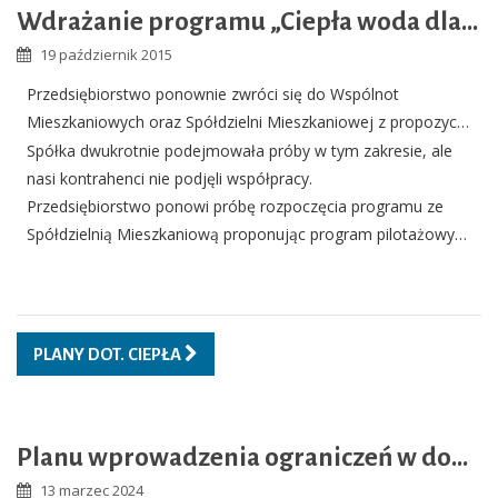
Wdrażanie programu „Ciepła woda dla Świdnika z sieci miejskiej”
19 październik 2015
Przedsiębiorstwo ponownie zwróci się do Wspólnot
Mieszkaniowych oraz Spółdzielni Mieszkaniowej z propozycją
współpracy przy wdrażaniu programu „
Ciepła woda dla
Spółka dwukrotnie podejmowała próby w tym zakresie, ale
Świdnika z sieci miejskiej
”, którego celem jest likwidacja
nasi kontrahenci nie podjęli współpracy.
piecyków gazowych i zastąpienie ich dostawą ciepłej wody
Przedsiębiorstwo ponowi próbę rozpoczęcia programu ze
użytkowej z węzła cieplnego.
Spółdzielnią Mieszkaniową proponując program pilotażowy
dla jednego z budynków SM.
PLANY DOT. CIEPŁA
Planu wprowadzenia ograniczeń w dostawie i poborze ciepła dla miasta Świdnik na lata 2024 - 2027
13 marzec 2024