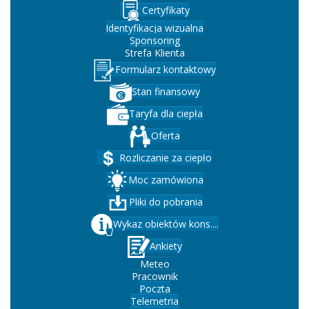
Certyfikaty
Identyfikacja wizualna
Sponsoring
Strefa Klienta
Formularz kontaktowy
Stan finansowy
Taryfa dla ciepła
Oferta
Rozliczanie za ciepło
Moc zamówiona
Pliki do pobrania
Wykaz obiektów kons....
Ankiety
Meteo
Pracownik
Poczta
Telemetria