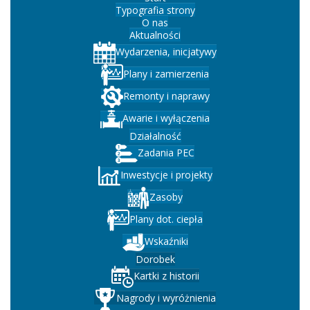
Typografia strony
O nas
Aktualności
Wydarzenia, inicjatywy
Plany i zamierzenia
Remonty i naprawy
Awarie i wyłączenia
Działalność
Zadania PEC
Inwestycje i projekty
Zasoby
Plany dot. ciepła
Wskaźniki
Dorobek
Kartki z historii
Nagrody i wyróżnienia