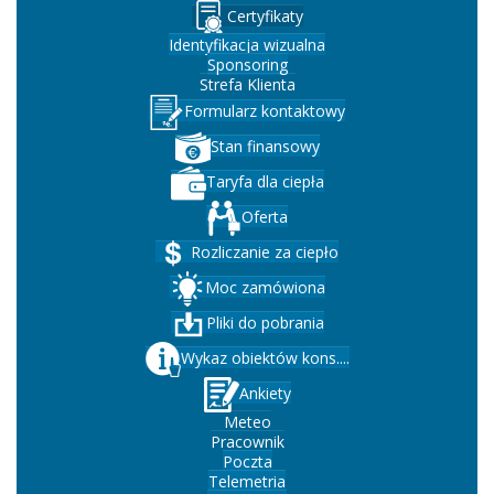
Certyfikaty
Identyfikacja wizualna
Sponsoring
Strefa Klienta
Formularz kontaktowy
Stan finansowy
Taryfa dla ciepła
Oferta
Rozliczanie za ciepło
Moc zamówiona
Pliki do pobrania
Wykaz obiektów kons....
Ankiety
Meteo
Pracownik
Poczta
Telemetria