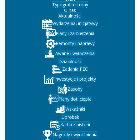
Typografia strony
O nas
Aktualności
Wydarzenia, inicjatywy
Plany i zamierzenia
Remonty i naprawy
Awarie i wyłączenia
Działalność
Zadania PEC
Inwestycje i projekty
Zasoby
Plany dot. ciepła
Wskaźniki
Dorobek
Kartki z historii
Nagrody i wyróżnienia