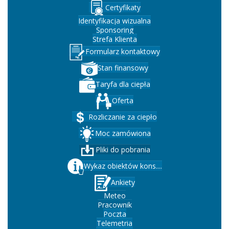
Certyfikaty
Identyfikacja wizualna
Sponsoring
Strefa Klienta
Formularz kontaktowy
Stan finansowy
Taryfa dla ciepła
Oferta
Rozliczanie za ciepło
Moc zamówiona
Pliki do pobrania
Wykaz obiektów kons....
Ankiety
Meteo
Pracownik
Poczta
Telemetria