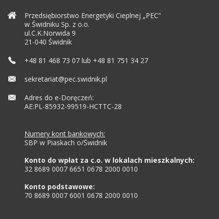
Przedsiębiorstwo Energetyki Cieplnej „PEC”
w Świdniku Sp. z o.o.
ul.C.K.Norwida 9
21-040 Świdnik
+48 81 468 73 07 lub +48 81 751 34 27
sekretariat@pec.swidnik.pl
Adres do e-Doręczeń:
AE:PL-85932-99519-HCTTC-28
Numery kont bankowych:
SBP w Piaskach o/Świdnik
Konto do wpłat za c.o. w lokalach mieszkalnych:
32 8689 0007 6651 0678 2000 0010
Konto podstawowe:
70 8689 0007 6001 0678 2000 0010