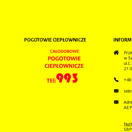
POGOTOWIE
CIEPŁOWNICZE
INFORM
Prze
w Św
ul.C
21-0
+48 
sekr
Adre
AE:
Num
SBP 