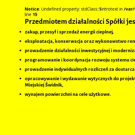
Notice
: Undefined property: stdClass::$introtext in
/var
line
15
Przedmiotem działalności Spółki jes
zakup, przesył i sprzedaż energii cieplnej,
eksploatacja, konserwacja oraz wykonawstwo remo
prowadzenie działalności inwestycyjnej i moderniz
programowanie i koordynacja rozwoju systemu cie
prowadzenie indywidualnych rozliczeń za dostarczo
opracowywanie i wydawanie wytycznych do projek
Miejskiej Świdnik,
wynajem powierzchni na cele użytkowe.
Inwestycje i projekty