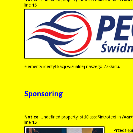
line
15
Wskaźniki
Certyfikaty
elementy identyfikacji wizualnej naszego Zakładu.
Sponsoring
Notice
: Undefined property: stdClass::$introtext in
/var
line
15
Przedsiębi