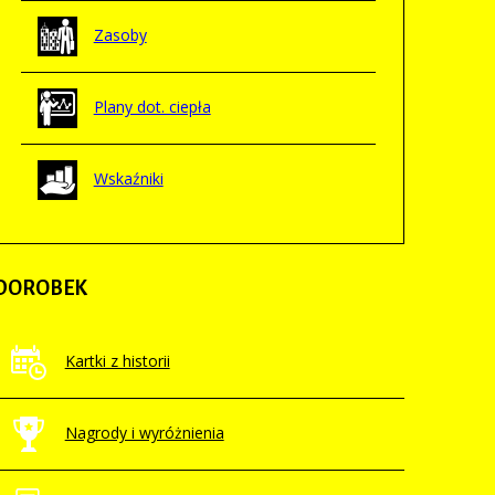
Zasoby
Plany dot. ciepła
Wskaźniki
DOROBEK
Kartki z historii
Nagrody i wyróżnienia