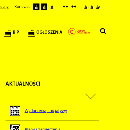
nocny
Kontrast
A
A
A
A
A
A
-
+
BIP
OGŁOSZENIA
AKTUALNOŚCI
Wydarzenia, inicjatywy
Plany i zamierzenia