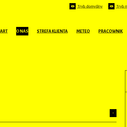
Tryb domyślny
Tryb 
TART
O NAS
STREFA KLIENTA
METEO
PRACOWNIK