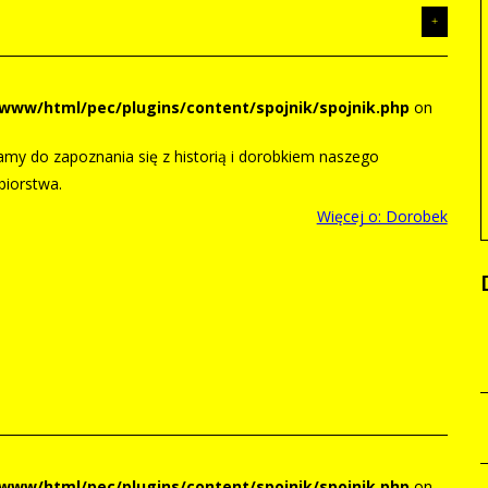
/www/html/pec/plugins/content/spojnik/spojnik.php
on
my do zapoznania się z historią i dorobkiem naszego
biorstwa.
Więcej o: Dorobek
/www/html/pec/plugins/content/spojnik/spojnik.php
on