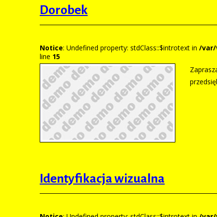
Dorobek
Zasoby
Notice
: Undefined property: stdClass::$introtext in
/var
line
15
Zaprasza
przedsię
Obsługa klientów
Zadania PEC
Kartki z historii
Identyfikacja wizualna
Plany dot. ciepła
Nagrody i wyróżnienia
Notice
: Undefined property: stdClass::$introtext in
/var