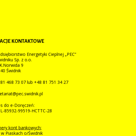
ACJE
KONTAKTOWE
dsiębiorstwo Energetyki Cieplnej „PEC”
idniku Sp. z o.o.
.K.Norwida 9
40 Świdnik
81 468 73 07 lub +48 81 751 34 27
etariat@pec.swidnik.pl
s do e-Doręczeń:
PL-85932-99519-HCTTC-28
ery kont bankowych:
w Piaskach o/Świdnik