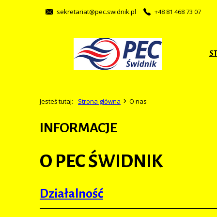
sekretariat@pec.swidnik.pl
+48 81 468 73 07
S
Jesteś tutaj:
Strona główna
O nas
INFORMACJE
O PEC ŚWIDNIK
Działalność