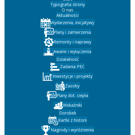
Typografia strony
O nas
Aktualności
Wydarzenia, inicjatywy
Plany i zamierzenia
Remonty i naprawy
Awarie i wyłączenia
Działalność
Zadania PEC
Inwestycje i projekty
Zasoby
Plany dot. ciepła
Wskaźniki
Dorobek
Kartki z historii
Nagrody i wyróżnienia