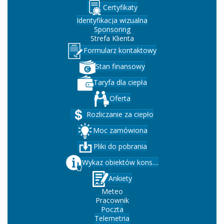
Certyfikaty
Identyfikacja wizualna
Sponsoring
Strefa Klienta
Formularz kontaktowy
Stan finansowy
Taryfa dla ciepła
Oferta
Rozliczanie za ciepło
Moc zamówiona
Pliki do pobrania
Wykaz obiektów kons....
Ankiety
Meteo
Pracownik
Poczta
Telemetria