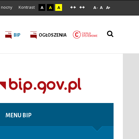
 nocny
Kontrast
A
A
A
A
A
A
-
+
BIP
OGŁOSZENIA
MENU
BIP