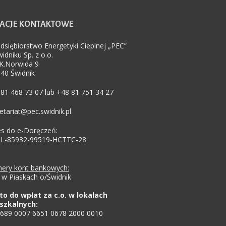
ACJE
KONTAKTOWE
dsiębiorstwo Energetyki Cieplnej „PEC”
idniku Sp. z o.o.
.K.Norwida 9
40 Świdnik
81 468 73 07 lub +48 81 751 34 27
etariat@pec.swidnik.pl
s do e-Doręczeń:
PL-85932-99519-HCTTC-28
ery kont bankowych:
w Piaskach o/Świdnik
to do wpłat za c.o. w lokalach
szkalnych:
8689 0007 6651 0678 2000 0010