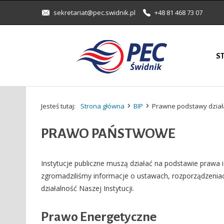
sekretariat@pec.swidnik.pl
+48 81 468 73 07
S
Jesteś tutaj:
Strona główna
BIP
Prawne podstawy dział
PRAWO PAŃSTWOWE
Instytucje publiczne muszą działać na podstawie prawa 
zgromadziliśmy informacje o ustawach, rozporządzenia
działalność Naszej Instytucji.
Prawo Energetyczne