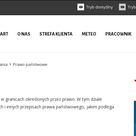
Tryb domyślny
Tryb
TART
O NAS
STREFA KLIENTA
METEO
PRACOWNIK
ania
Prawo państwowe
i w granicach określonych przez prawo. W tym dziale
ch i innych przepisach prawa państwowego, jakim podlega