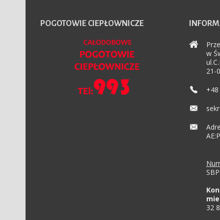
POGOTOWIE
CIEPŁOWNICZE
INFORM
Prze
w Św
ul.C
21-0
+48 
sekr
Adre
AE:
Num
SBP 
Kon
mie
32 