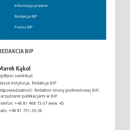
Informacje prawne
Redakcja BIP
Pomoc BIP
REDAKCJA
BIP
Marek Kąkol
ip@pec.swidnik.pl
asza Instytucja
,
Redakcja BIP
Odpowiedzialność:
Redaktor strony podmiotowej BIP
,
arządzanie publikacjami w BIP.
elefon
: +48 81 468 73 07 wew. 45
Faks
: +48 81 751-29-36