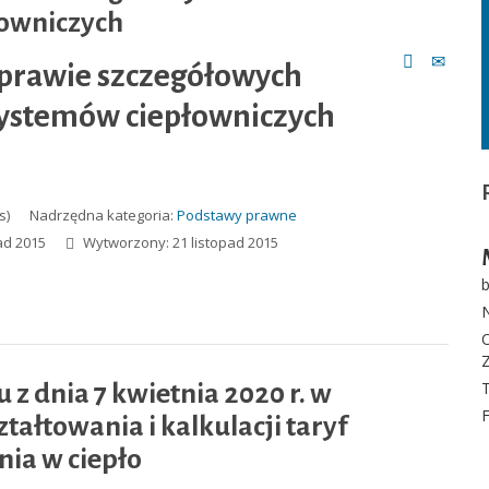
owniczych
sprawie szczegółowych
ystemów ciepłowniczych
s)
Nadrzędna kategoria:
Podstawy prawne
ad 2015
Wytworzony: 21 listopad 2015
b
N
Z
T
z dnia 7 kwietnia 2020 r. w
ałtowania i kalkulacji taryf
nia w ciepło